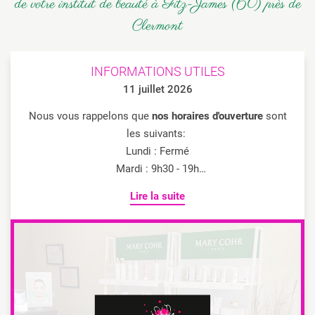
de votre institut de beauté à Fitz-James (60) près de
Clermont
INFORMATIONS UTILES
11 juillet 2026
Nous vous rappelons que
nos horaires d'ouverture
sont
les suivants:
Lundi : Fermé
Mardi : 9h30 - 19h
Mercredi : 10h - 18h
Lire la suite
Jeudi : 9h30 - 19h
Vendredi : 9h30 - 19h
Samedi : 9h30 - 19hVous pouvez retrouver toutes nos
photos sur
notre page dédiée.
Pour toutes questions, n'hésitez pas à nous contacter via
notre formulaire de contact ou par téléphone au
03 44 78
63 20
.