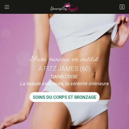


14 Rue Antoine-Laurent Lavoisier
60600 Fitz-James
03 44 78 63 20
Soins minceur en institut
À FITZ JAMES (60)
DANS L’OISE
La beauté extérieure, la sérénité intérieure
Adresse email de réception

SOINS DU CORPS ET BRONZAGE
En cochant cette case, vous consentez à recevoir nos propositions
commerciales à l'adresse email indiqué ci-dessus. Vous pouvez vous
désinscrire à tout moment en utilisant
le formulaire de désinscription
.
INSCRIPTION