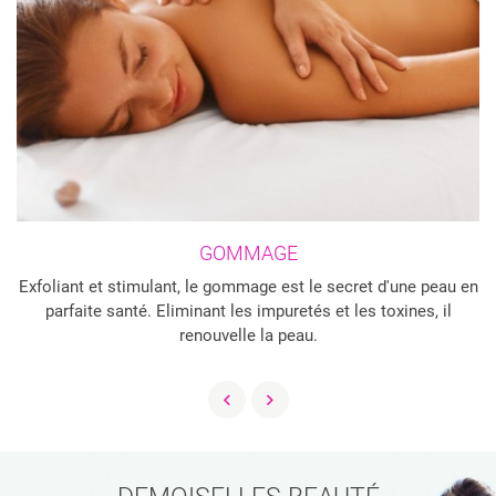
GOMMAGE
Exfoliant et stimulant, le gommage est le secret d'une peau en
UNE QUESTION
parfaite santé. Eliminant les impuretés et les toxines, il
renouvelle la peau.
ACCUEIL
03 44 78 63 
INS DU CORPS
INS DU VISAGE