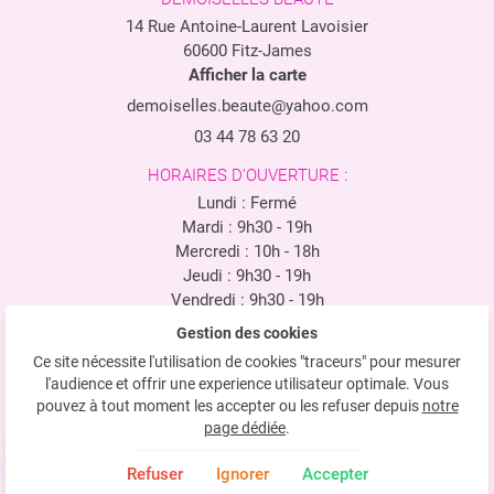
14 Rue Antoine-Laurent Lavoisier
60600 Fitz-James
Afficher la carte
03 44 78 63 20
HORAIRES D'OUVERTURE :
Lundi : Fermé
Mardi : 9h30 - 19h
Mercredi : 10h - 18h
Jeudi : 9h30 - 19h
Vendredi : 9h30 - 19h
Samedi : 9h30 - 19h
Gestion des cookies
Ce site nécessite l'utilisation de cookies "traceurs" pour mesurer
Mentions Légales
l'audience et offrir une experience utilisateur optimale. Vous
Conditions générales d'utilisation
pouvez à tout moment les accepter ou les refuser depuis
notre
Politique de confidentialité
page dédiée
.
Gestion des cookies
Refuser
Ignorer
Accepter