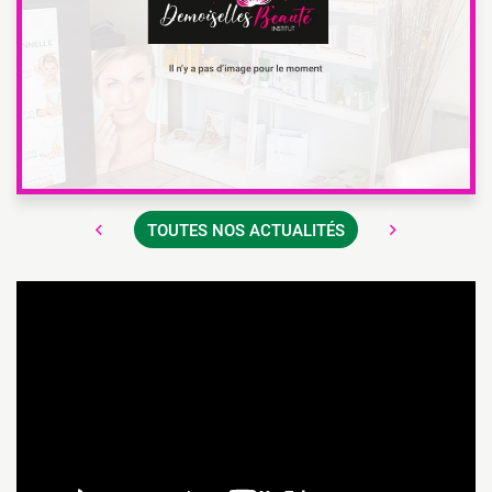
Pensez à nous ajouter (
demoiselles.beaute@yahoo.com
)
à vos adresses pour faciliter nos échanges.
Nous vous souhaitons une agréable visite sur notre site, à
bientôt.
L'équipe de Demoiselles Beauté
TOUTES NOS ACTUALITÉS