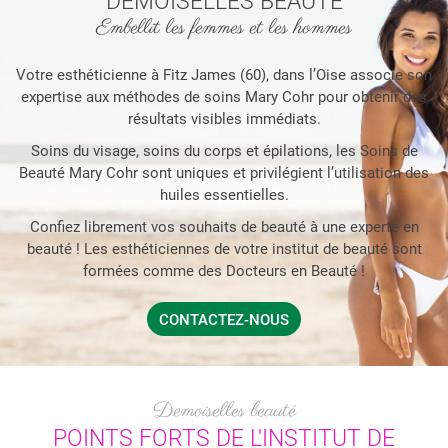
DEMOISELLES BEAUTÉ
Embellit les femmes et les hommes
ONGLERIE
RESTEZ INFOR
GALERIE
Votre esthéticienne à Fitz James (60), dans l’Oise associe son
expertise aux méthodes de soins Mary Cohr pour obtenir des
INSCRIPTION NEWS
résultats visibles immédiats.
ACTUALITÉS
Soins du visage, soins du corps et épilations, les Soins de
Beauté Mary Cohr sont uniques et privilégient l’utilisation des
CONTACT
REJOIGNEZ-NOU
huiles essentielles.
Confiez librement vos souhaits de beauté à une experte en
beauté ! Les esthéticiennes de votre institut de beauté sont
formées comme des Docteurs en Beauté !
CONTACTEZ-NOUS
Demoiselles beauté
POINTS FORTS DE L'INSTITUT DE