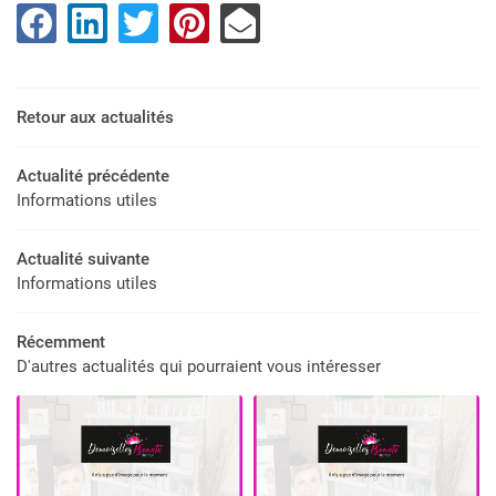
INS DU CORPS
INS DU VISAGE
Retour aux actualités
ONGLERIE
RESTEZ INFOR
GALERIE
Actualité précédente
Informations utiles
INSCRIPTION NEWS
ACTUALITÉS
Actualité suivante
Informations utiles
CONTACT
REJOIGNEZ-NOU
Récemment
D'autres actualités qui pourraient vous intéresser