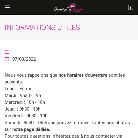


14 Rue Antoine-Laurent Lavoisier
60600 Fitz-James
INFORMATIONS UTILES
03 44 78 63 20

07/03/2022

Nous vous rappelons que
nos horaires d'ouverture
sont les
suivants:
Lundi : Fermé
Mardi : 9h30 - 19h
Adresse email de réception

Mercredi : 10h - 18h
En cochant cette case, vous consentez à recevoir nos propositions
Jeudi : 9h30 - 19h
commerciales à l'adresse email indiqué ci-dessus. Vous pouvez vous
Vendredi : 9h30 - 19h
désinscrire à tout moment en utilisant
le formulaire de désinscription
.
Samedi : 9h30 - 19hVous pouvez retrouver toutes nos photos
sur
notre page dédiée.
INSCRIPTION
Pour toutes questions, n'hésitez pas à nous contacter via